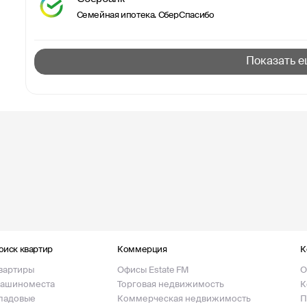
Семейная ипотека. СберСпасибо
Показать е
оиск квартир
Коммерция
К
вартиры
Офисы Estate FM
О
ашиноместа
Торговая недвижимость
К
ладовые
Коммерческая недвижимость
П