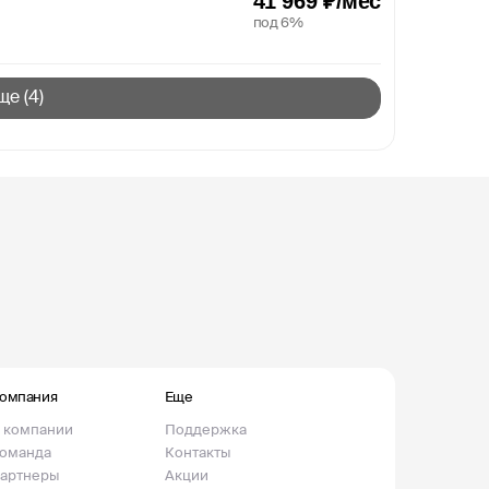
41 969 ₽/мес
под 6%
ще (
4
)
омпания
Еще
 компании
Поддержка
оманда
Контакты
артнеры
Акции