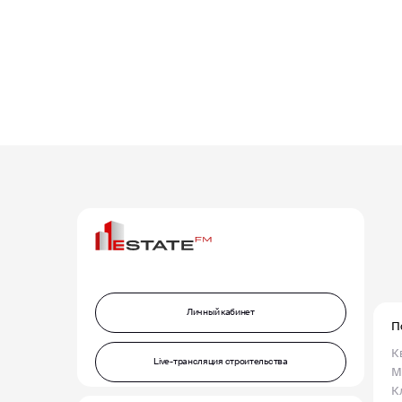
Личный кабинет
П
К
Live-трансляция строительства
М
К