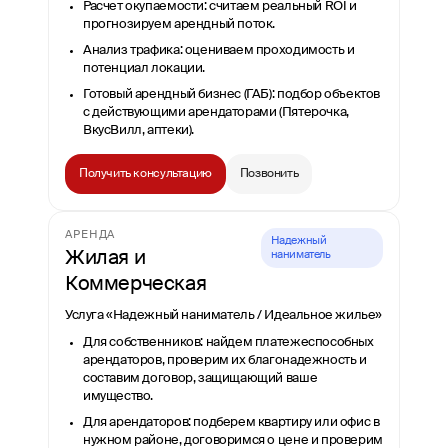
Расчет окупаемости: считаем реальный ROI и
прогнозируем арендный поток.
Анализ трафика: оцениваем проходимость и
потенциал локации.
Готовый арендный бизнес (ГАБ): подбор объектов
с действующими арендаторами (Пятерочка,
ВкусВилл, аптеки).
Получить консультацию
Позвонить
АРЕНДА
Надежный
Жилая и
наниматель
Коммерческая
Услуга «Надежный наниматель / Идеальное жилье»
Для собственников: найдем платежеспособных
арендаторов, проверим их благонадежность и
составим договор, защищающий ваше
имущество.
Для арендаторов: подберем квартиру или офис в
нужном районе, договоримся о цене и проверим