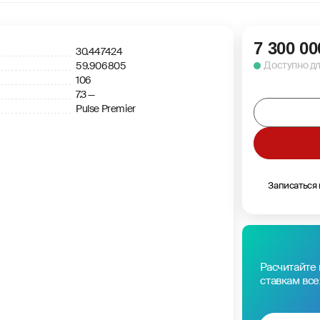
7 300 00
30.447424
Доступно д
59.906805
106
7.3 —
Pulse Premier
Записаться
Расчитайте 
ставкам все