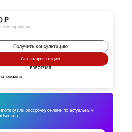
0
₽
ля бронирования
Получить консультацию
Скачать презентацию
PDF, 7.47 МБ
 на просмотр
ипотеку или рассрочку онлайн по актуальным
х Банков