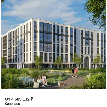
От
4 685 132
₽
Кинопарк