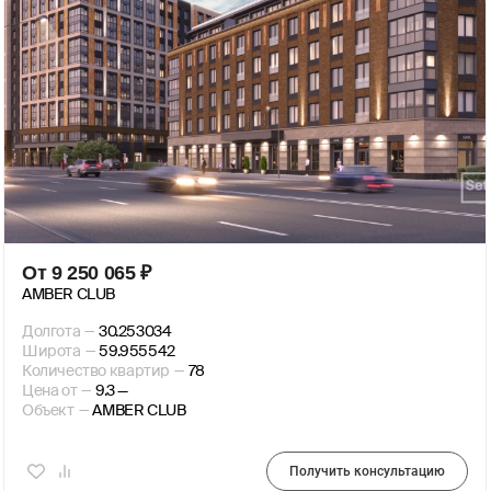
От
9 250 065
₽
AMBER CLUB
Долгота
—
30.253034
Широта
—
59.955542
Количество квартир
—
78
Цена от
—
9.3 —
Объект
—
AMBER CLUB
Получить консультацию