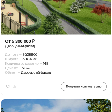
От
5 300 000
₽
Дворцовый фасад
Долгота
—
30.08906
Широта
—
59.84373
Количество квартир
—
148
Цена от
—
5.3 —
Объект
—
Дворцовый фасад
Получить консультацию