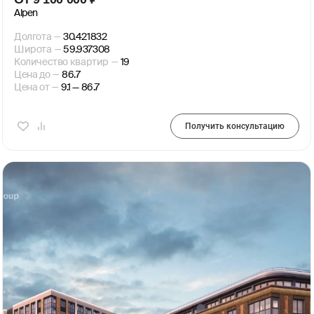
Alpen
Долгота
—
30.421832
Широта
—
59.937308
Количество квартир
—
19
Цена до
—
86.7
Цена от
—
9.1 — 86.7
Получить консультацию