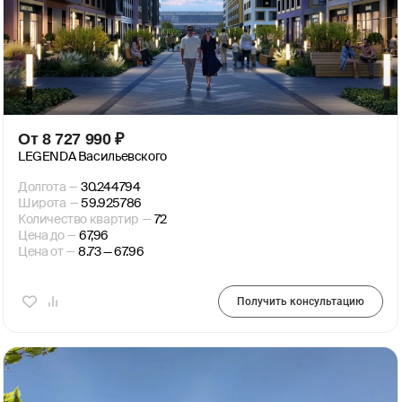
От
8 727 990
₽
LEGENDA Васильевского
Долгота
—
30.244794
Широта
—
59.925786
Количество квартир
—
72
Цена до
—
67,96
Цена от
—
8.73 — 67.96
Получить консультацию