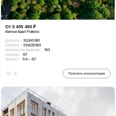
От
5 405 490
₽
Avenue Apart Pulkovo
Долгота
—
30.345381
Широта
—
59.829383
Количество квартир
—
193
Цена до
—
9.7
Цена от
—
5.4 — 9.7
Получить консультацию