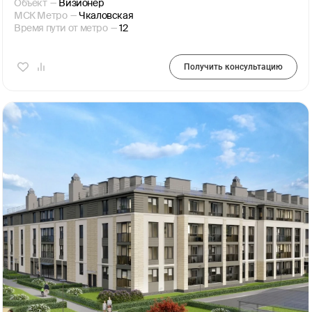
Объект
—
Визионер
МСК Метро
—
Чкаловская
Время пути от метро
—
12
Получить консультацию