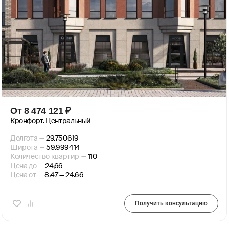
От
8 474 121
₽
Кронфорт. Центральный
Долгота
—
29.750619
Широта
—
59.999414
Количество квартир
—
110
Цена до
—
24,66
Цена от
—
8.47 — 24.66
Получить консультацию