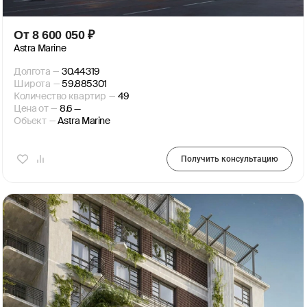
От
8 600 050
₽
Astra Marine
Долгота
—
30.44319
Широта
—
59.885301
Количество квартир
—
49
Цена от
—
8.6 —
Объект
—
Astra Marine
Получить консультацию