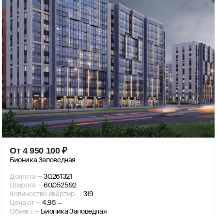
От
4 950 100
₽
Бионика Заповедная
Долгота
—
30.261321
Широта
—
60.052592
Количество квартир
—
319
Цена от
—
4.95 —
Объект
—
Бионика Заповедная