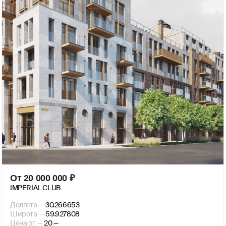
От
20 000 000
₽
IMPERIAL CLUB
Долгота
—
30.266653
Широта
—
59.927808
Цена от
—
20 —