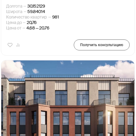
Долгота
—
30.152129
Широта
—
59.84014
Количество квартир
—
981
Цена до
—
20,76
Цена от
—
4.68 — 20.76
Получить консультацию