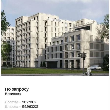
По запросу
Визионер
Долгота
—
30.278816
Широта
—
59.963201