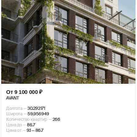
От
9 100 000
₽
AVANT
Долгота
—
30.292171
Широта
—
59.956949
Количество квартир
—
266
Цена до
—
86.7
Цена от
—
9.1 — 86.7