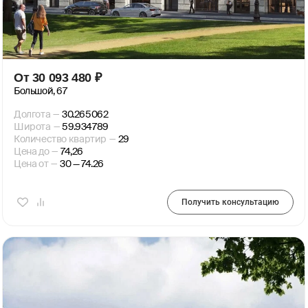
От
30 093 480
₽
Большой, 67
Долгота
—
30.265062
Широта
—
59.934789
Количество квартир
—
29
Цена до
—
74,26
Цена от
—
30 — 74.26
Получить консультацию