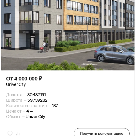
От
4 000 000
₽
​Univer City
Долгота
—
30.482191
Широта
—
59.739282
Количество квартир
—
137
Цена от
—
4 —
Объект
—
​Univer City
Получить консультацию