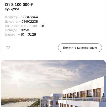
От
8 100 000
₽
Куинджи
Долгота
—
30.346644
Широта
—
59.902208
Количество квартир
—
181
Цена до
—
32,28
Цена от
—
8.1 — 32.28
Получить консультацию