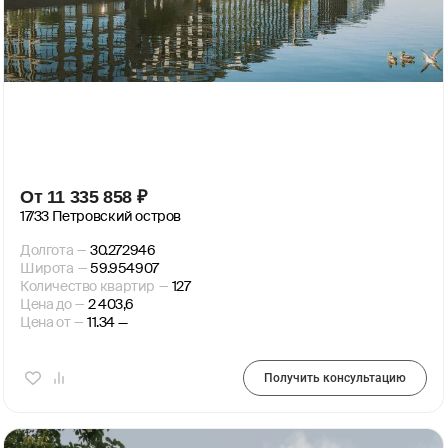
От
11 335 858
₽
17/33 Петровский остров
Долгота
—
30.272946
Широта
—
59.954907
Количество квартир
—
127
Цена до
—
2 403,6
Цена от
—
11.34 —
Получить консультацию