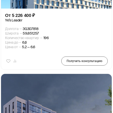
От
5 226 400
₽
Ye’s Leader
Долгота
—
30.307818
Широта
—
59.851257
Количество квартир
—
196
Цена до
—
6,6
Цена от
—
5.2 — 6.6
Получить консультацию