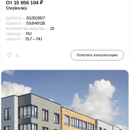
От
15 656 104
₽
Shepilevskiy
Долгота
—
30.332857
Широта
—
59.849126
Количество квартир
—
23
Цена до
—
74,1
Цена от
—
15.7 — 74.1
Получить консультацию