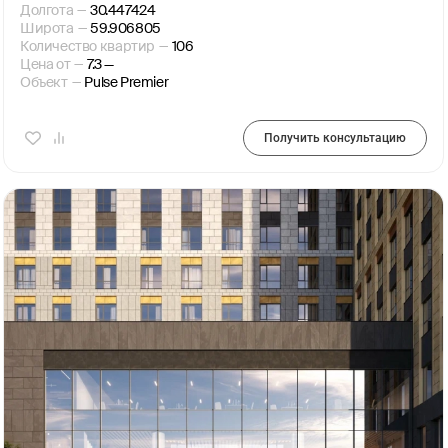
Долгота
—
30.447424
Широта
—
59.906805
Количество квартир
—
106
Цена от
—
7.3 —
Объект
—
Pulse Premier
Получить консультацию