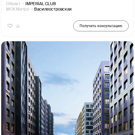
Объект
—
IMPERIAL CLUB
МСК Метро
—
Василеостровская
Получить консультацию