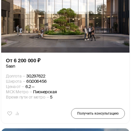
От
6 200 000
₽
Saan
Долгота
—
30.297622
Широта
—
60.006456
Цена от
—
6.2 —
МСК Метро
—
Пионерская
Время пути от метро
—
5
Получить консультацию