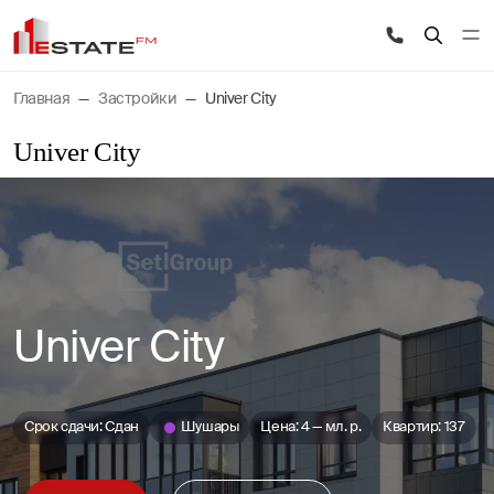
Главная
Застройки
​Univer City
​Univer City
​Univer City
Срок сдачи: Сдан
Шушары
Цена: 4 — мл. р.
Квартир: 137