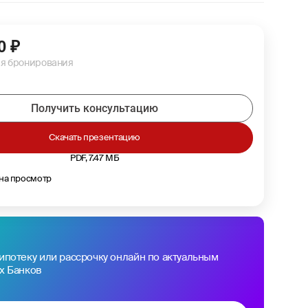
0
₽
ля бронирования
Получить консультацию
Скачать презентацию
PDF, 7.47 МБ
 на просмотр
ипотеку или рассрочку онлайн по актуальным
х Банков