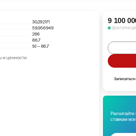
9 100 00
30.292171
Доступно д
59.956949
266
86.7
9.1 — 86.7
ы и ценности
Записаться
Расчитайте 
ставкам все