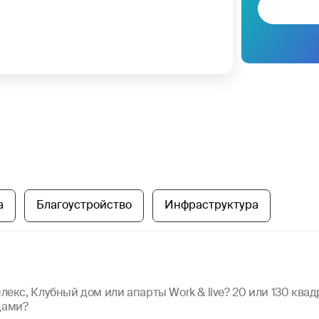
а
Благоустройство
Инфраструктура
екс, Клубный дом или апарты Work & live? 20 или 130 ква
дами?