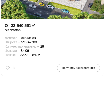
От
33 540 591
₽
Маnhattan
Долгота
—
30.268139
Широта
—
59.942788
Количество квартир
—
28
Цена до
—
84,06
Цена от
—
33.54 — 84.06
Получить консультацию