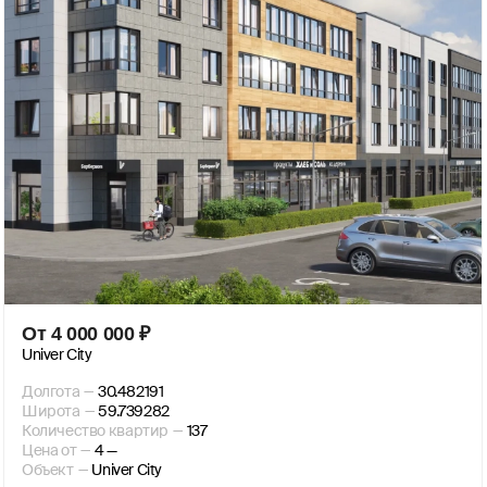
От
4 000 000
₽
​Univer City
Долгота
—
30.482191
Широта
—
59.739282
Количество квартир
—
137
Цена от
—
4 —
Объект
—
​Univer City