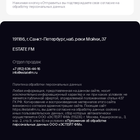
Нажимая кнопку «Отправить» вы подтверждаете свое согласие на
обработку
персональных данных
191186, г. Санкт-Петербург, наб. реки Мойки, 37
ESTATE FM
Отдел продаж
+7 (812) 634-44-16
info@estatefm.ru
Политика обработки персональных данных
Любая информация, представленная на данном сайте, носит
исключительно информационный характер и ни при каких условиях не
является публичной офертой, определяемой положениями статьи 437
ГК РФ. Копирование и воспроизведение материалов этого сайта
возможно с согласия администрации сайта. Посещая сайт
https://estatefm.ru, вы даете согласие на обработку данных cookies и
иных пользовательских данных, сбор которых автоматически
осуществляется ООО «ЭСТЕЙТ ФМ» (115230, г. Москва, Каширское ш., 3,
кор. 2, стр.9, этаж 6) на условиях
«Положения об обработке
персональных данных ООО «ЭСТЕЙТ ФМ».